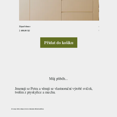
Západ slunce
svíčka v hrníčku 7x
Cena
Cena
2 400,00 Kč
95,00 Kč
Přidat do košíku
Můj příběh...
Jmenuji se Petra a věnuji se vlastnoruční výrobě svíček,
tvořím z pryskyřice a mechu.
Je to moje vášeň, relaxace, která se stala mým velkým koníčkem.