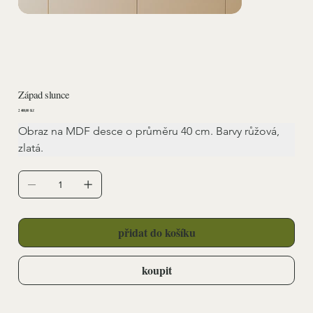
Západ slunce
Cena
2 400,00 Kč
Obraz na MDF desce o průměru 40 cm. Barvy růžová, 
zlatá.
přidat do košíku
koupit