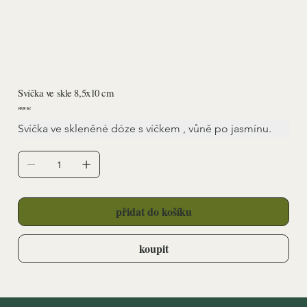
Svíčka ve skle 8,5x10 cm
Cena
145,00 Kč
Svíčka ve skleněné dóze s víčkem , vůně po jasmínu.
přidat do košíku
koupit