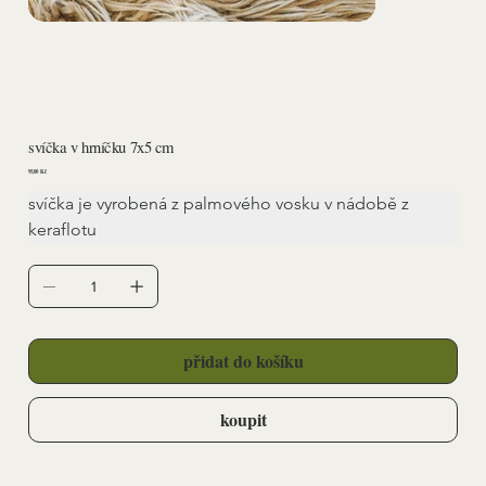
svíčka v hrníčku 7x5 cm
Cena
95,00 Kč
svíčka je vyrobená z palmového vosku v nádobě z 
keraflotu
přidat do košíku
koupit