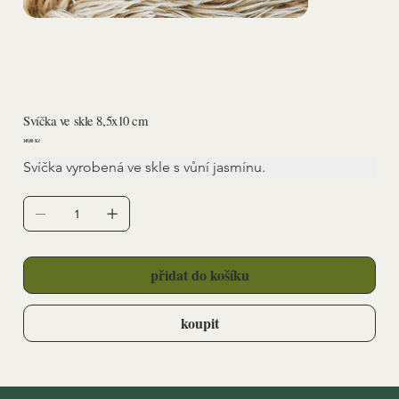
Svíčka ve skle 8,5x10 cm
Cena
145,00 Kč
Svíčka vyrobená ve skle s vůní jasmínu.
přidat do košíku
koupit