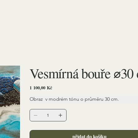
Vesmírná bouře ⌀30
Cena
1 100,00 Kč
Obraz  v modrém tónu o průměru 30 cm.
přidat do košíku