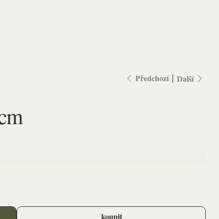
Předchozí
Další
 cm
koupit